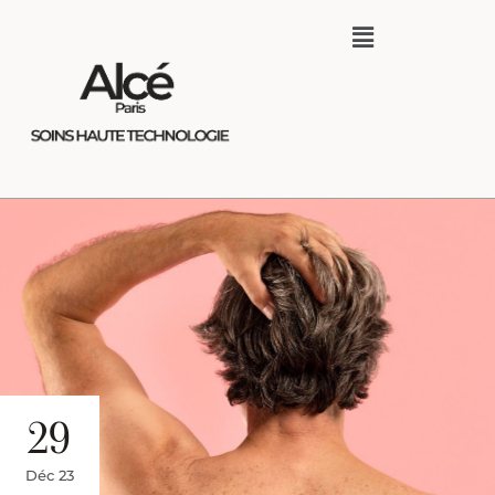
29
Déc 23